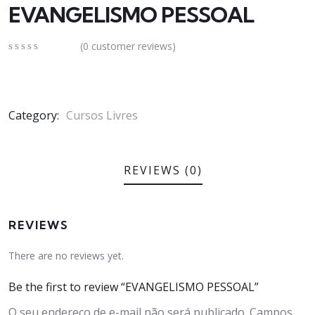
EVANGELISMO PESSOAL
(
0
customer reviews)
0
5
0
out
of
based
on
Category:
Cursos Livres
customer
ratings
REVIEWS (0)
REVIEWS
There are no reviews yet.
Be the first to review “EVANGELISMO PESSOAL”
O seu endereço de e-mail não será publicado.
Campos