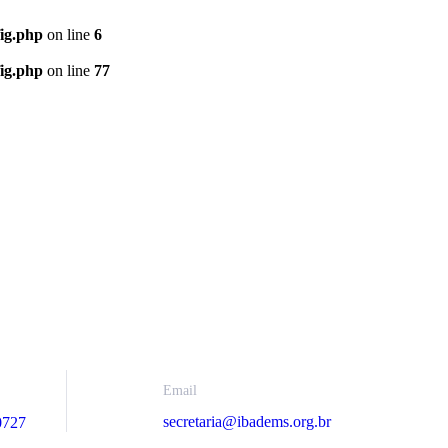
ig.php
on line
6
ig.php
on line
77
Email
secretaria@ibadems.org.br
0727