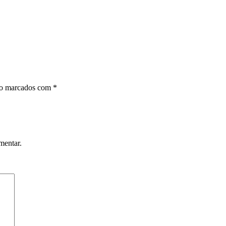
ão marcados com
*
mentar.