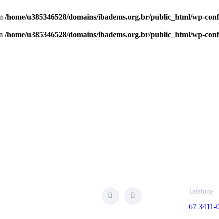
in
/home/u385346528/domains/ibadems.org.br/public_html/wp-conf
in
/home/u385346528/domains/ibadems.org.br/public_html/wp-conf
Telefone
67 3411-