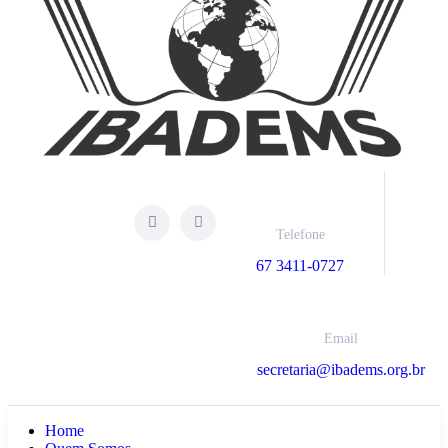
Telefone
67 3411-0727
Email
secretaria@ibadems.org.br
Home