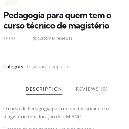
Pedagogia para quem tem o
curso técnico de magistério
(
0
customer reviews)
0
5
0
out
of
based
on
Category:
Graduação superior
customer
ratings
DESCRIPTION
REVIEWS (0)
O curso de Pedagogia para quem tem somente o
magistério tem duração de UM ANO :