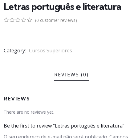
Letras português e literatura
(
0
customer reviews)
0
5
0
out
of
based
on
Category:
Cursos Superiores
customer
ratings
REVIEWS (0)
REVIEWS
There are no reviews yet.
Be the first to review “Letras português e literatura”
O seu endereço de e-mail não será publicado.
Campos