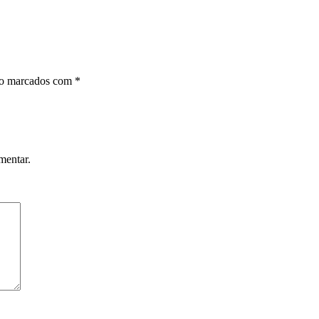
ão marcados com
*
mentar.